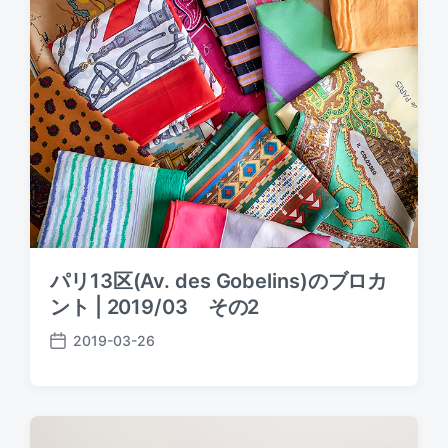
d
a
t
e
パリ13区(Av. des Gobelins)のブロカ
ント | 2019/03 その2
2019-03-26
P
o
s
t
d