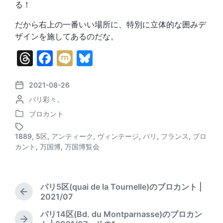
る！
だから右上の一番いい場所に、特別に立体的な囲みデ
ザインを施してあるのだな。
T
F
M
Bl
hr
a
ix
u
e
c
i
e
2021-08-26
P
P
パリ彩々。
o
a
e
s
o
s
ブロカント
d
b
k
P
s
t
o
t
d
s
o
y
1889
,
5区
,
アンティーク
,
ヴィンテージ
,
パリ
,
フランス
,
ブロ
s
e
T
a
カント
,
万国博
,
万国博覧会
o
t
d
a
t
e
b
g
e
k
d
y
g
i
e
パリ5区(quai de la Tournelle)のブロカント |
n
d
P
2021/07
w
r
パリ14区(Bd. du Montparnasse)のブロカン
i
e