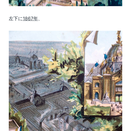
左下に
1867年
、