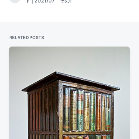
N
ト | 2021/07 その1
v
t
e
i
h
x
o
t
u
p
s
o
p
s
RELATED POSTS
o
t
s
:
t
: