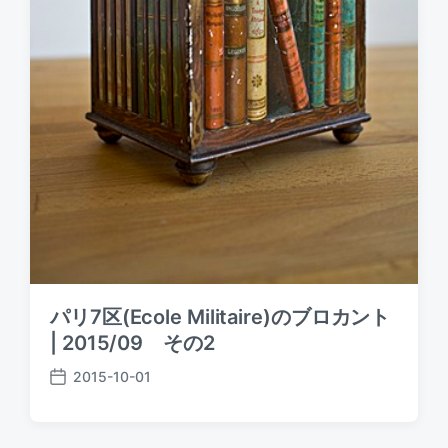
パリ7区(Ecole Militaire)のブロカント
| 2015/09 その2
2015-10-01
P
o
s