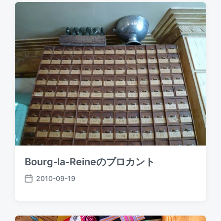
t
d
a
t
e
Bourg-la-Reineのブロカント
2010-09-19
P
o
s
t