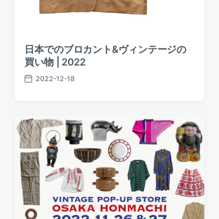
日本でのブロカント&ヴィンテージの
買い物 | 2022
2022-12-18
P
o
s
t
d
a
t
e