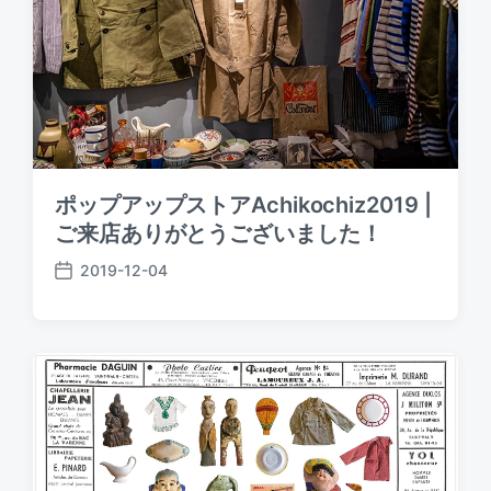
ポップアップストアAchikochiz2019 |
ご来店ありがとうございました！
2019-12-04
P
o
s
t
d
a
t
e