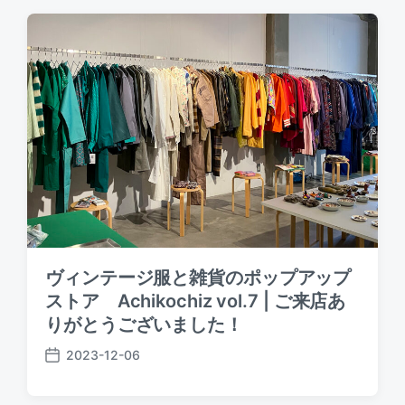
t
d
a
t
e
ヴィンテージ服と雑貨のポップアップ
ストア Achikochiz vol.7 | ご来店あ
りがとうございました！
2023-12-06
P
o
s