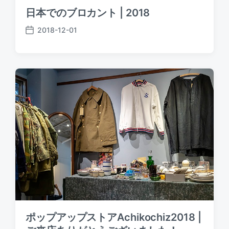
日本でのブロカント | 2018
2018-12-01
P
o
s
t
d
a
t
e
ポップアップストアAchikochiz2018 |