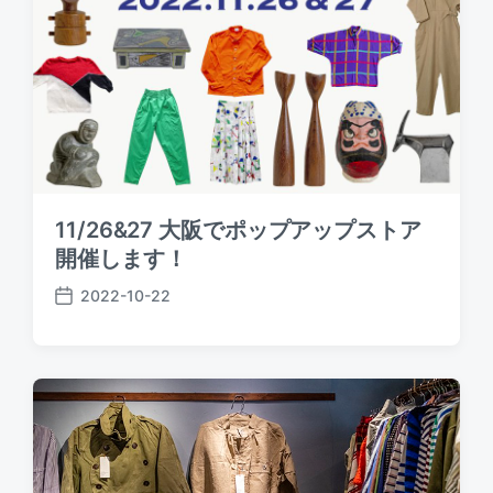
11/26&27 大阪でポップアップストア
開催します！
2022-10-22
P
o
s
t
d
a
t
e