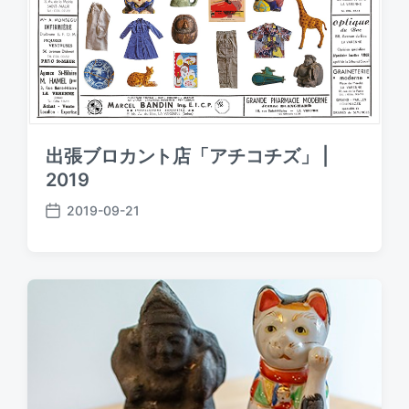
出張ブロカント店「アチコチズ」 |
2019
2019-09-21
P
o
s
t
d
a
t
e