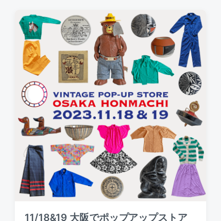
t
d
a
t
e
11/18&19 大阪でポップアップストア