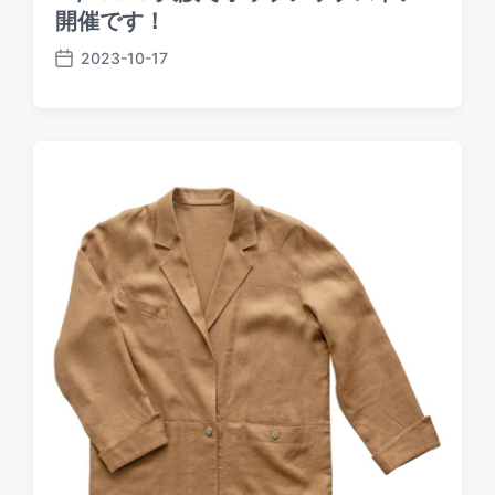
開催です！
2023-10-17
P
o
s
t
d
a
t
e