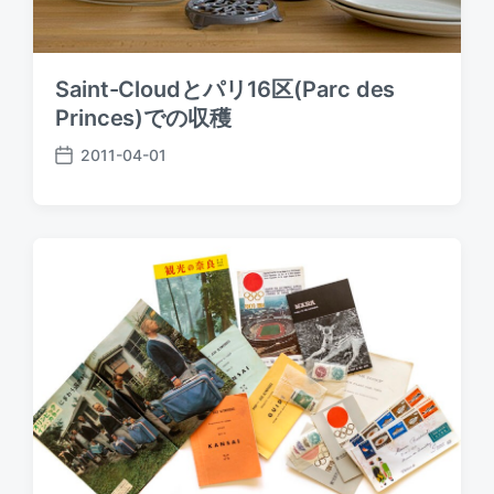
Saint-Cloudとパリ16区(Parc des
Princes)での収穫
2011-04-01
P
o
s
t
d
a
t
e