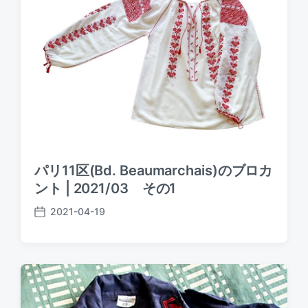
パリ11区(Bd. Beaumarchais)のブロカ
ント | 2021/03 その1
2021-04-19
P
o
s
t
d
a
t