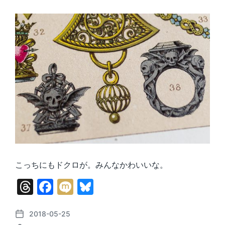
こっちにもドクロが。みんなかわいいな。
T
F
M
Bl
hr
a
ix
u
e
c
i
e
2018-05-25
P