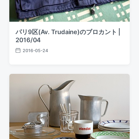
パリ9区(Av. Trudaine)のブロカント |
2016/04
2016-05-24
P
o
s
t
d
a
t
e