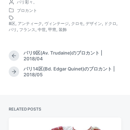
P
パリ彩々。
o
a
e
s
o
s
ブロカント
d
b
k
P
s
t
o
t
d
s
o
y
8区
,
アンティーク
,
ヴィンテージ
,
クロモ
,
デザイン
,
ドクロ
,
s
e
T
a
パリ
,
フランス
,
中世
,
甲冑
,
装飾
o
t
d
a
t
e
b
g
e
k
d
y
g
i
e
パリ9区(Av. Trudaine)のブロカント |
n
d
P
2018/04
w
r
パリ14区(Bd. Edgar Quinet)のブロカント |
i
e
N
2018/05
v
t
e
i
h
x
o
t
u
p
s
o
p
s
RELATED POSTS
o
t
s
:
t
: