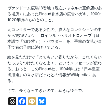
ヴァンドーム広場18番地（現在シャネルの宝飾店のあ
る場所）にあったPinaud香水店の広告ハガキ。1900-
1920年頃のものとのこと。
元コレクターである女性の、膨大なコレクションの中
から1枚選んだ。「ロイヤル・ヘリオトロオープ（日
本語で「匂ひ紫」）・パウダー」を、手前の女児が吹
子で右の子供に浴びせている。
絵を見ただけで「とてもいい香りだから、これくらい
たっぷりつけたくなるよ！」というメッセージが伝わ
る。おっと、このPinaud社、1904年には「日本皇室
御用達」の香水店だったとの情報がWikipediaにあ
る。
さて、長くなってきたので、続きは後半で。
T
F
M
Bl
hr
a
ix
u