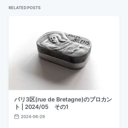
o
p
RELATED POSTS
s
o
t
s
:
t
:
パリ3区(rue de Bretagne)のブロカン
ト | 2024/05 その1
2024-06-29
P
o