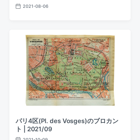
2021-08-06
P
o
s
t
d
a
t
e
パリ4区(Pl. des Vosges)のブロカン
ト | 2021/09
2021-10-09