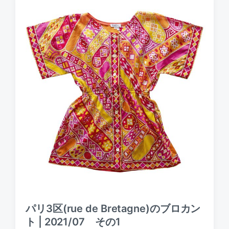
d
a
t
e
パリ3区(rue de Bretagne)のブロカン
ト | 2021/07 その1