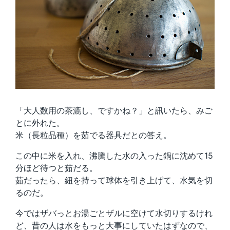
「大人数用の茶漉し、ですかね？」と訊いたら、みご
とに外れた。
米（長粒品種）を茹でる器具だとの答え。
この中に米を入れ、沸騰した水の入った鍋に沈めて15
分ほど待つと茹だる。
茹だったら、紐を持って球体を引き上げて、水気を切
るのだ。
今ではザバっとお湯ごとザルに空けて水切りするけれ
ど、昔の人は水をもっと大事にしていたはずなので、