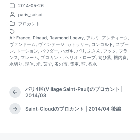
e
c
i
e
2014-05-26
P
P
paris_saisai
o
a
e
s
o
s
ブロカント
d
b
k
P
s
t
o
t
d
s
o
y
Air France
,
Pinaud
,
Raymond Loewy
,
アルミ
,
アンティーク
,
s
e
a
ヴァンドーム
,
ヴィンテージ
,
カトラリー
,
コンコルド
,
スプー
o
t
d
t
ン
,
トーション
,
パウダー
,
ハガキ
,
パリ
,
ふきん
,
フック
,
フラ
T
e
b
e
k
ンス
,
フレーム
,
ブロカント
,
ヘリオトロープ
,
匂ひ紫
,
機内食
,
a
d
y
水切り
,
球体
,
米
,
茹で
,
蚤の市
,
電車
,
額
,
香水
g
i
g
n
e
d
パリ4区(Village Saint-Paul)のブロカント |
w
P
2014/03
i
r
t
e
Saint-Cloudのブロカント | 2014/04 後編
h
N
v
e
i
x
o
t
u
p
s