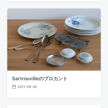
s
t
d
a
t
e
Sartrouvilleのブロカント
2011-09-30
P
o
s
t