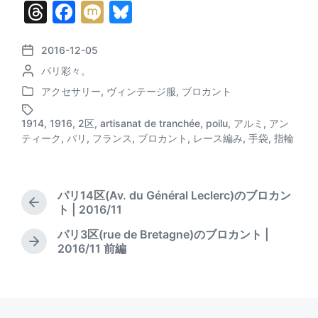
T
F
M
Bl
hr
a
ix
u
e
c
i
e
2016-12-05
P
P
パリ彩々。
o
a
e
s
o
s
アクセサリー
,
ヴィンテージ服
,
ブロカント
d
b
k
P
s
t
o
t
d
s
o
y
1914
,
1916
,
2区
,
artisanat de tranchée
,
poilu
,
アルミ
,
アン
s
e
T
a
ティーク
,
パリ
,
フランス
,
ブロカント
,
レース編み
,
手袋
,
指輪
o
t
d
a
t
e
b
g
e
k
d
y
g
i
e
パリ14区(Av. du Général Leclerc)のブロカン
n
d
P
ト | 2016/11
w
r
パリ3区(rue de Bretagne)のブロカント |
i
e
N
2016/11 前編
v
t
e
i
h
x
o
t
u
p
s