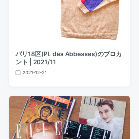
パリ18区(Pl. des Abbesses)のブロカ
ント | 2021/11
2021-12-21
P
o
s
t
d
a
t
e