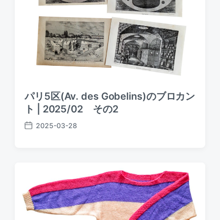
パリ5区(Av. des Gobelins)のブロカン
ト | 2025/02 その2
2025-03-28
P
o
s
t
d
a
t
e