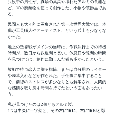
兵役中の男性が、真鍮の薬莢や壊れたアルミの食器な
ど、軍の廃棄物を使って創作した、小物や装飾品であ
る。
民間人も大々的に召集された第一次世界大戦では、本
職が工芸職人やアーティスト、という兵士も少なくな
かった。
地上の塹壕戦がメインの当時は、作戦決行までの待機
時間が、数日から数週間と長い。休息日や隙間の時間
を見つけては、創作に勤しんだ者も多かったという。
故郷で待つ恋人に贈る指輪、または自分用のライター
や煙草入れなどが作られた。手仕事に集中すること
で、前線のストレスが多少なりとも解消され、人間的
な感情を取り戻す時間を持てたという面もあったい
う。
私が見つけたのは2個ともアルミ製。
1つは中央に十字架と、その左に1914、右に1916と彫