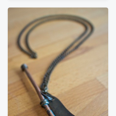
s
t
d
a
t
e