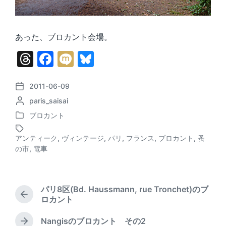
あった、ブロカント会場。
T
F
M
Bl
hr
a
ix
u
e
c
i
e
2011-06-09
P
P
paris_saisai
o
a
e
s
o
s
ブロカント
d
b
k
P
s
t
o
t
d
s
o
y
アンティーク
,
ヴィンテージ
,
パリ
,
フランス
,
ブロカント
,
蚤
s
e
T
a
の市
,
電車
o
t
d
a
t
e
b
g
e
k
d
y
g
i
e
パリ8区(Bd. Haussmann, rue Tronchet)のブ
n
d
P
ロカント
w
r
i
e
Nangisのブロカント その2
N