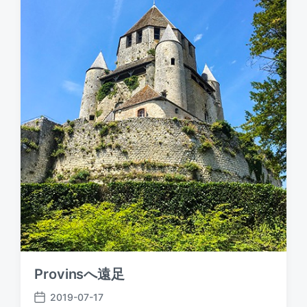
a
t
e
Provinsへ遠足
2019-07-17
P