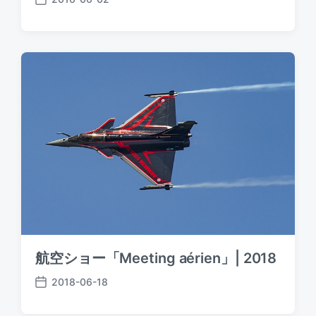
P
o
s
t
d
a
t
e
航空ショー「Meeting aérien」| 2018
2018-06-18
P
o