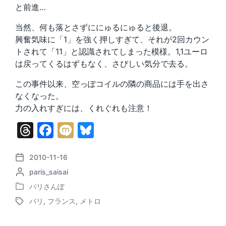
と前進…
当然、何も落とさずににゅるにゅると後退。
興奮気味に「1」を強く押しすぎて、それが2回カウン
トされて「11」と認識されてしまった模様。1,1ユーロ
は戻ってくるはずもなく、さびしい気分で去る。
この事件以来、空っぽコイルの隣の商品には手を出さ
なくなった。
力の入れすぎには、くれぐれも注意！
T
F
M
Bl
hr
a
ix
u
e
c
i
e
2010-11-16
P
P
paris_saisai
o
a
e
s
o
s
パリさんぽ
d
b
k
P
s
t
パリ
,
フランス
,
メトロ
o
t
d
s
o
y
T
s
e
a
a
t
d
t