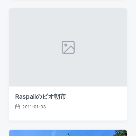
s
t
d
a
t
e
Raspailのビオ朝市
2011-01-03
P
o
s
t
d