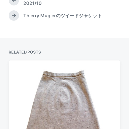
n
d
P
2021/10
w
r
i
e
Thierry Muglerのツイードジャケット
N
v
t
e
i
h
x
o
t
u
p
s
o
p
RELATED POSTS
s
o
t
s
:
t
: