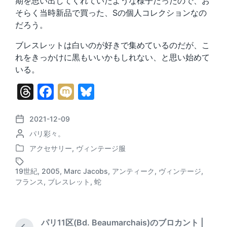
期を思い出してくれていたような様子だったので、お
そらく当時新品で買った、Sの個人コレクションなの
だろう。
ブレスレットは白いのが好きで集めているのだが、こ
れをきっかけに黒もいいかもしれない、と思い始めて
いる。
T
F
M
Bl
hr
a
ix
u
e
c
i
e
2021-12-09
P
P
パリ彩々。
o
a
e
s
o
s
アクセサリー
,
ヴィンテージ服
d
b
k
P
s
t
o
t
d
s
o
y
19世紀
,
2005
,
Marc Jacobs
,
アンティーク
,
ヴィンテージ
,
s
e
T
a
フランス
,
ブレスレット
,
蛇
o
t
d
a
t
e
b
g
e
k
d
y
g
i
e
パリ11区(Bd. Beaumarchais)のブロカント |