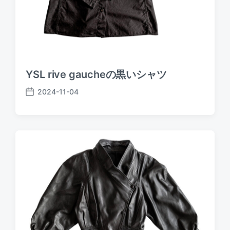
YSL rive gaucheの黒いシャツ
2024-11-04
P
o
s
t
d
a
t
e