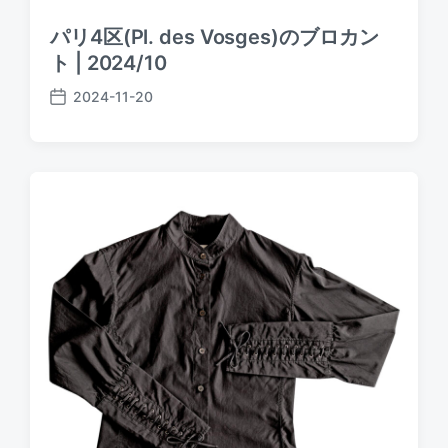
パリ4区(Pl. des Vosges)のブロカン
ト | 2024/10
2024-11-20
P
o
s
t
d
a
t
e