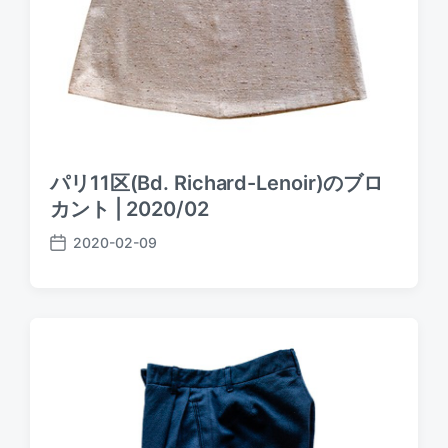
パリ11区(Bd. Richard-Lenoir)のブロ
カント | 2020/02
2020-02-09
P
o
s
t
d
a
t
e