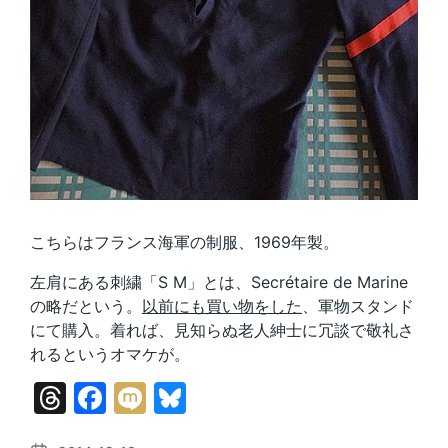
こちらはフランス海軍の制服、1969年製。
左肩にある刺繍「S M」とは、Secrétaire de Marine
の略だという。
以前にも買い物をした
、軍物スタンド
にて購入。着れば、見知らぬ老人紳士に冗談で敬礼さ
れるというオマケが。
T
F
M
Bl
hr
a
ix
u