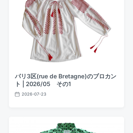
a
t
e
パリ3区(rue de Bretagne)のブロカン
ト | 2026/05 その1
2026-07-23
P
o
s
t
d
a