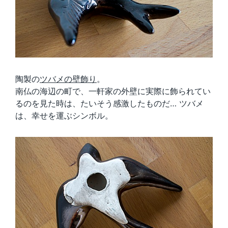
陶製の
ツバメの壁飾り
。
南仏の海辺の町で、一軒家の外壁に実際に飾られてい
るのを見た時は、たいそう感激したものだ… ツバメ
は、幸せを運ぶシンボル。