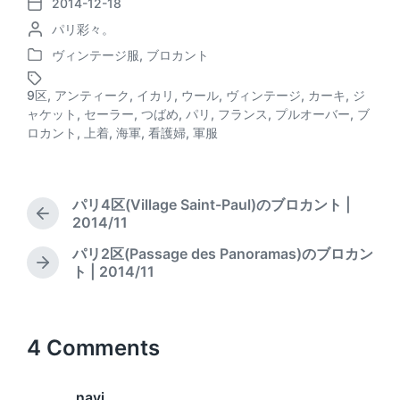
e
c
i
e
2014-12-18
P
P
パリ彩々。
o
a
e
s
o
s
ヴィンテージ服
,
ブロカント
d
b
k
P
s
t
o
t
d
s
o
y
9区
,
アンティーク
,
イカリ
,
ウール
,
ヴィンテージ
,
カーキ
,
ジ
s
e
a
ャケット
,
セーラー
,
つばめ
,
パリ
,
フランス
,
プルオーバー
,
ブ
T
o
t
d
t
ロカント
,
上着
,
海軍
,
看護婦
,
軍服
a
e
b
e
k
g
d
y
g
i
e
n
パリ4区(Village Saint-Paul)のブロカント |
d
P
2014/11
w
r
i
パリ2区(Passage des Panoramas)のブロカン
e
t
N
ト | 2014/11
v
h
e
i
x
o
t
u
p
4 Comments
s
o
p
s
o
t
navi
s