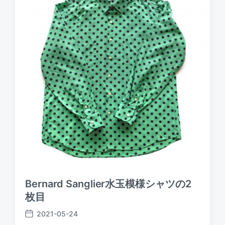
t
e
Bernard Sanglier水玉模様シャツの2
枚目
2021-05-24
P