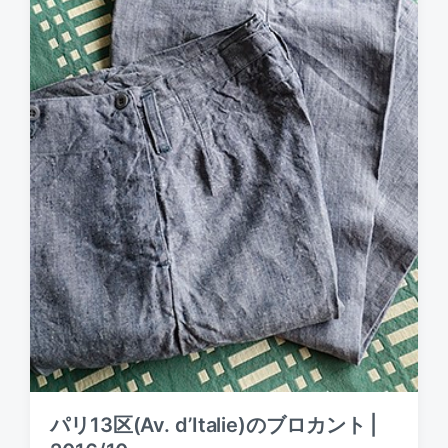
パリ13区(Av. d’Italie)のブロカント |