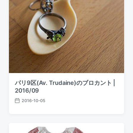
パリ9区(Av. Trudaine)のブロカント |
2016/09
2016-10-05
P
o
s
t
d