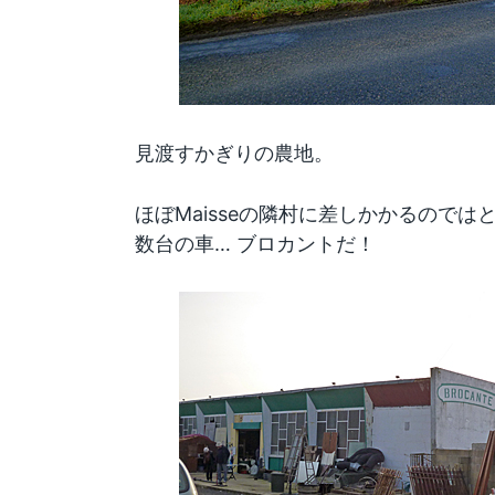
見渡すかぎりの農地。
ほぼMaisseの隣村に差しかかるので
数台の車… ブロカントだ！