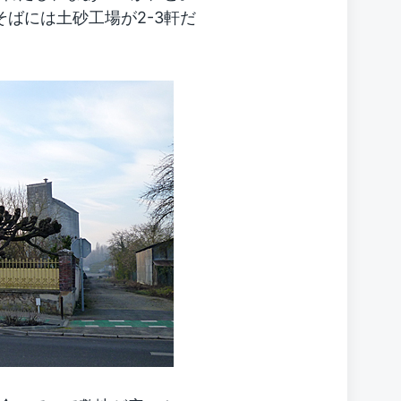
ばには土砂工場が2-3軒だ