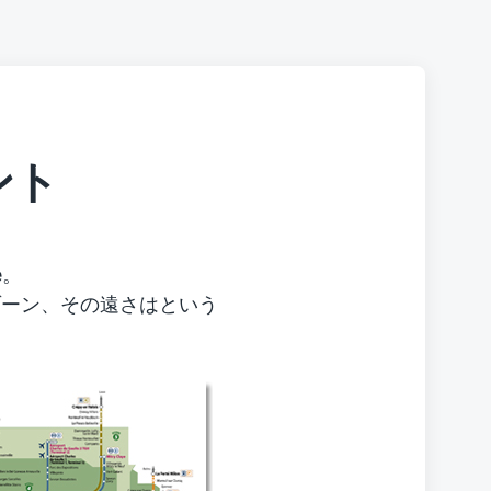
ント
e。
ゾーン、その遠さはという