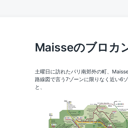
Maisseのブロカ
土曜日に訪れたパリ南郊外の町、Maiss
路線図で言う7ゾーンに限りなく近い6
と、