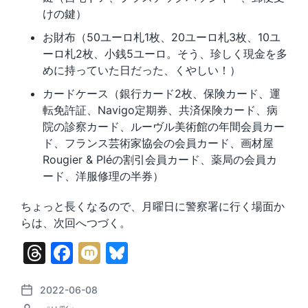
けの鍵）
お財布（50ユーロ札1枚、20ユーロ札3枚、10ユ
ーロ札2枚、小銭5ユーロ。そう、珍しく現金を多
めに持っていた日だった、くやしい！）
カードケース（銀行カード2枚、保険カード、運
転免許証、Navigo定期券、共済保険カード、病
院の診察カード、ルーヴル美術館の年間会員カー
ド、フランス芸術家協会の会員カード、画材屋
Rougier & Pléの割引会員カード、薬局の会員カ
ード、洋服修理の半券）
ちょっと長くなるので、月曜日に警察署に行く場面か
らは、次回へつづく。
T
F
M
Bl
hr
a
ix
u
e
c
i
e
2022-06-08
P