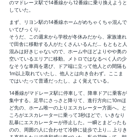
のマドレーヌ駅で14番線から12番線に乗り換えようと
していた。
まず、リヨン駅の14番線ホームがめちゃくちゃ混んで
いてびっくり。
そうだ、この週末から学校が冬休みだから、家族連れ
で田舎に移動する人がたくさんいるんだ… もともと人
混みは好きじゃないので、ホーム中ほどよりやや奥の
空いているエリアに移動。メトロではなるべく人の少
なそうな車両を選び、ドア端に立って他人との間隔も
1m以上取れていたし、他人とは向き合わず。ここま
ではいたって普通だったし、よく覚えている。
14番線がマドレーヌ駅に停車して、降車ドアに乗客が
集中する。足早にさっさと降りて、進行方向に10mほ
ど先の、ホーム唯一の上りエスカレーター方面へ。と
ころがエスカレーターに乗って3秒ほどで、いきなり
乱暴にエスカレーターが停止した。一瞬とまどったも
のの、周囲の人に合わせて冷静に徒歩で上り… 上りき