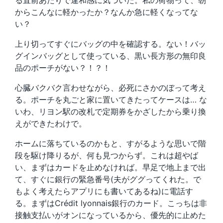
る直前あたりで違和感に気づいた。私の荷物って、朝
からこんなに軽かったか？なんか急に軽くなってな
い？
上り切ってすぐにバッグの中を確認する。ない！バッ
グインバッグとして使っている、黒い長方形の無印良
品のポーチがない？！？！
心臓バクバク言わせながら、必死にさかのぼって考え
る。ポーチを丸ごと家に置いてきたってケースは… な
いわ、リヨン駅の改札で定期券をかざしたから乗り換
えができたわけで。
ホームに落ちているのかもと、すがるような思いで階
段を駆け降りるが、何も見つからず。これは超やば
い、まずはカードを止めなければ。早足で地上まで出
て、すぐに銀行の緊急番号(夫がググってくれた。で
もよく考えたらアプリにも書いてあるね)に電話す
る。まずはCrédit lyonnais銀行のカード。こっちは非
接触支払いがオンになっているから、優先的に止めた