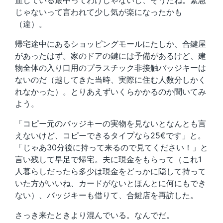
血している最中ってわけじゃないし、そうだね。緊急
じゃないって言われて少し気が楽になったかも
（違）。
帰宅途中にあるショッピングモールにたしか、合鍵屋
があったはず。家のドアの鍵には予備があるけど、建
物全体の入り口用のプラスチック非接触バッジキーは
ないのだ（越してきた当時、実際に住む人数分しかく
れなかった）。とりあえずいくらかかるのか聞いてみ
よう。
「コピー元のバッジキーの実物を見ないとなんとも言
えないけど、コピーできるタイプなら25€です」と。
「じゃあ30分後に持って来るので見てください！」と
言い残して早足で帰宅。夫に現金をもらって（これ1
人暮らしだったら多少は現金をどっかに隠して持って
いた方がいいね、カードがないとほんとに何にもでき
ない）、バッジキーも借りて、合鍵店を再訪した。
さっき来たときより混んでいる。なんでだ。