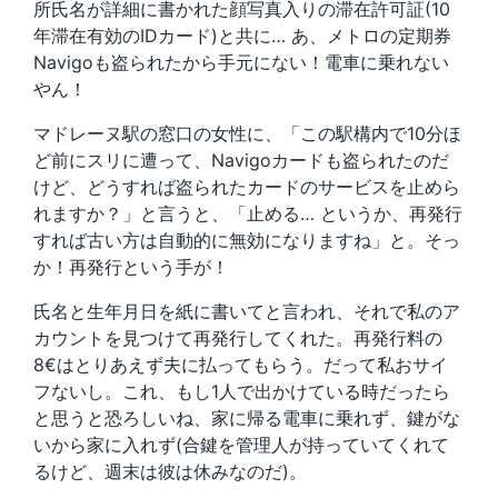
所氏名が詳細に書かれた顔写真入りの滞在許可証(10
年滞在有効のIDカード)と共に… あ、メトロの定期券
Navigoも盗られたから手元にない！電車に乗れない
やん！
マドレーヌ駅の窓口の女性に、「この駅構内で10分ほ
ど前にスリに遭って、Navigoカードも盗られたのだ
けど、どうすれば盗られたカードのサービスを止めら
れますか？」と言うと、「止める… というか、再発行
すれば古い方は自動的に無効になりますね」と。そっ
か！再発行という手が！
氏名と生年月日を紙に書いてと言われ、それで私のア
カウントを見つけて再発行してくれた。再発行料の
8€はとりあえず夫に払ってもらう。だって私おサイ
フないし。これ、もし1人で出かけている時だったら
と思うと恐ろしいね、家に帰る電車に乗れず、鍵がな
いから家に入れず(合鍵を管理人が持っていてくれて
るけど、週末は彼は休みなのだ)。