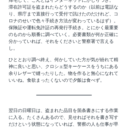
帰宅して、こんどはインターネットにかじりつき。
滞在許可証を盗まれたらどうするのか（以前は電話な
り、県庁まで直接行って受付で訊けたのだけれど、コ
ロナのせいで色々手続き方法が変わっているはず）。
保険証や運転免許証の再発行手続き。とにかく最重要
のものから順番に調べていく。必要書類が何か正確に
分かっていれば、それをくださいと警察署で言える
し。
ひととおり調べ終え、何かしていた方が気が紛れて精
神に良いと思い、クロシェ型キーケースをうちにある
余りレザーで縫ったりした。物を作ると無心になれて
いいね。食欲まったくないので夕飯は食べず。
翌日の日曜日は、盗まれた品目を箇条書きにする作業
に入る。たくさんあるので、見せればそれを書き写す
だけという状態になっていれば、警察の人も仕事が早