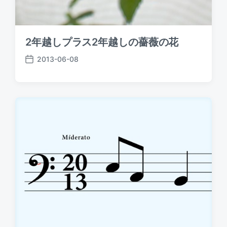
2年越しプラス2年越しの薔薇の花
2013-06-08
P
o
s
t
d
a
t
e