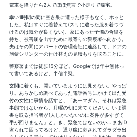
電車を降りたら2人でほぼ無言で小走りで帰宅。
幸い1時間の間に空き巣に遭った様子もなく、ホッと
した。私はすぐに着替えて(スリに遭った服を着つづ
けるのは気分が良くない)、家にあった予備の合鍵を
持ち、被害届を出すために最寄りの警察署へ向かう。
夫はその間にアパートの管理会社に連絡して、ドアの
施錠シリンダーの付け替えの見積もりを取ることに。
警察署までは徒歩15分ほど。Googleでは年中無休っ
て書いてあるけど、半信半疑。
玄関に着くも、開いているようには見えない。やっぱ
り。あらかじめ調べてあった電話番号にかけて出た受
付の女性に事情を話すと、「あーマダム、それは緊急
事態ではないから、月曜の朝に来てください。いま調
書を取る担当者が1人しかいないのに案件が多すぎて
手が回りません」と。き、緊急ではないのか… まあID
盗られて困ってるけど、通り魔に刺されてダラダラ出