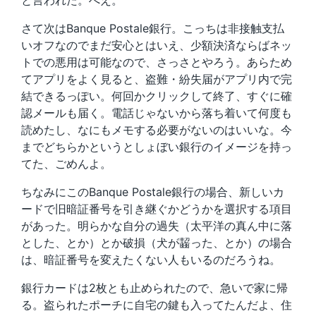
と言われた。へえ。
さて次はBanque Postale銀行。こっちは非接触支払
いオフなのでまだ安心とはいえ、少額決済ならばネッ
トでの悪用は可能なので、さっさとやろう。あらため
てアプリをよく見ると、盗難・紛失届がアプリ内で完
結できるっぽい。何回かクリックして終了、すぐに確
認メールも届く。電話じゃないから落ち着いて何度も
読めたし、なにもメモする必要がないのはいいな。今
までどちらかというとしょぼい銀行のイメージを持っ
てた、ごめんよ。
ちなみにこのBanque Postale銀行の場合、新しいカ
ードで旧暗証番号を引き継ぐかどうかを選択する項目
があった。明らかな自分の過失（太平洋の真ん中に落
とした、とか）とか破損（犬が齧った、とか）の場合
は、暗証番号を変えたくない人もいるのだろうね。
銀行カードは2枚とも止められたので、急いで家に帰
る。盗られたポーチに自宅の鍵も入ってたんだよ、住