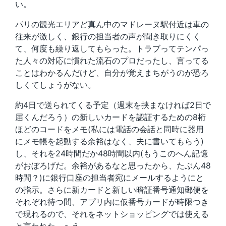
い。
パリの観光エリアど真ん中のマドレーヌ駅付近は車の
往来が激しく、銀行の担当者の声が聞き取りにくく
て、何度も繰り返してもらった。トラブってテンパっ
た人々の対応に慣れた流石のプロだったし、言ってる
ことはわかるんだけど、自分が覚えまちがうのが恐ろ
しくてしょうがない。
約4日で送られてくる予定（週末を挟まなければ2日で
届くんだろう）の新しいカードを認証するための8桁
ほどのコードをメモ(私には電話の会話と同時に器用
にメモ帳を起動する余裕はなく、夫に書いてもらう)
し、それを24時間だか48時間以内(もうこのへん記憶
がおぼろげだ。余裕があるなと思ったから、たぶん48
時間？)に銀行口座の担当者宛にメールするようにと
の指示。さらに新カードと新しい暗証番号通知郵便を
それぞれ待つ間、アプリ内に仮番号カードが時限つき
で現れるので、それをネットショッピングでは使える