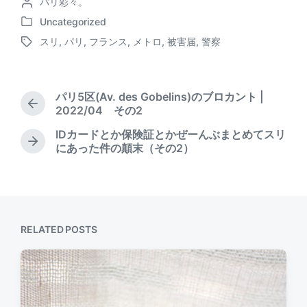
P
パリ彩々。
o
a
e
s
o
s
Uncategorized
d
b
k
P
s
t
スリ
,
パリ
,
フランス
,
メトロ
,
被害届
,
警察
o
t
d
s
o
y
T
s
e
a
a
o
t
d
t
g
e
b
e
g
k
パリ5区(Av. des Gobelins)のブロカント |
d
y
e
P
2022/04 その2
i
d
r
n
IDカードとか保険証とかぜーんぶまとめてスリ
w
e
N
にあった件の顛末（その2）
i
v
e
t
i
x
o
h
t
u
p
s
o
p
s
RELATED POSTS
o
t
s
:
t
: