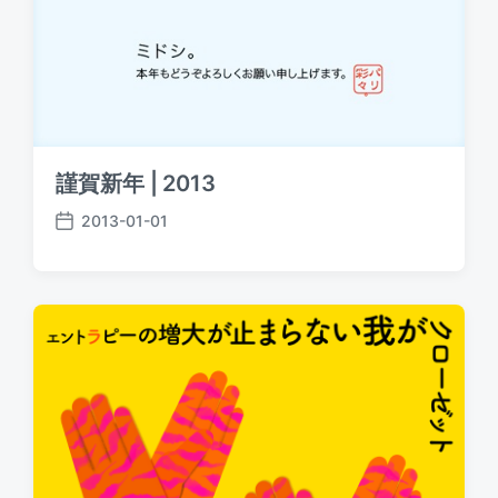
謹賀新年 | 2013
2013-01-01
P
o
s
t
d
a
t
e