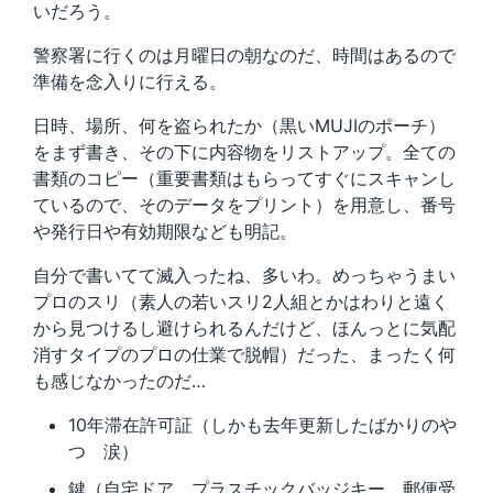
いだろう。
警察署に行くのは月曜日の朝なのだ、時間はあるので
準備を念入りに行える。
日時、場所、何を盗られたか（黒いMUJIのポーチ）
をまず書き、その下に内容物をリストアップ。全ての
書類のコピー（重要書類はもらってすぐにスキャンし
ているので、そのデータをプリント）を用意し、番号
や発行日や有効期限なども明記。
自分で書いてて滅入ったね、多いわ。めっちゃうまい
プロのスリ（素人の若いスリ2人組とかはわりと遠く
から見つけるし避けられるんだけど、ほんっとに気配
消すタイプのプロの仕業で脱帽）だった、まったく何
も感じなかったのだ…
10年滞在許可証（しかも去年更新したばかりのや
つ 涙）
鍵（自宅ドア、プラスチックバッジキー、郵便受