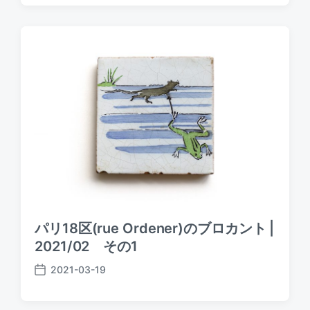
s
t
d
a
t
e
パリ18区(rue Ordener)のブロカント |
2021/02 その1
2021-03-19
P
o
s