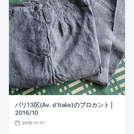
パリ13区(Av. d’Italie)のブロカント |
2016/10
2016-11-17
P
o