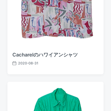
Cacharelのハワイアンシャツ
2020-08-31
P
o
s
t
d
a
t
e