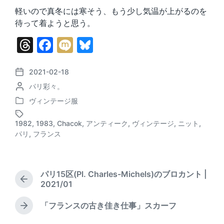
軽いので真冬には寒そう、もう少し気温が上がるのを
待って着ようと思う。
T
F
M
Bl
hr
a
ix
u
e
c
i
e
2021-02-18
P
P
パリ彩々。
o
a
e
s
o
s
ヴィンテージ服
d
b
k
P
s
t
o
t
d
s
o
y
1982
,
1983
,
Chacok
,
アンティーク
,
ヴィンテージ
,
ニット
,
s
e
T
a
パリ
,
フランス
o
t
d
a
t
e
b
g
e
k
d
y
g
i
e
パリ15区(Pl. Charles-Michels)のブロカント |
n
d
P
2021/01
w
r
i
e
「フランスの古き佳き仕事」スカーフ
N
v
t
e
i
h