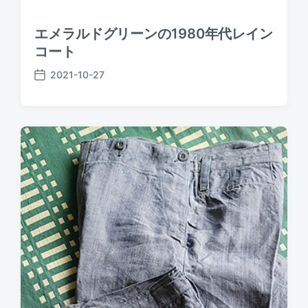
エメラルドグリーンの1980年代レイン
コート
2021-10-27
P
o
s
t
d
a
t
e