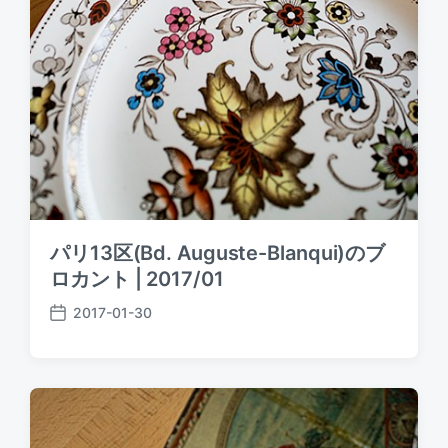
パリ13区(Bd. Auguste-Blanqui)のブ
ロカント | 2017/01
2017-01-30
P
o
s
t
d
a