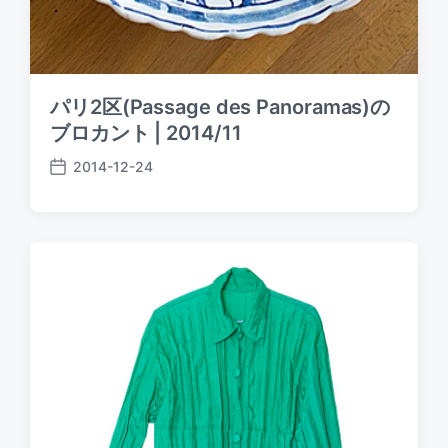
パリ2区(Passage des Panoramas)の
ブロカント | 2014/11
2014-12-24
P
o
s
t
d
a
t
e