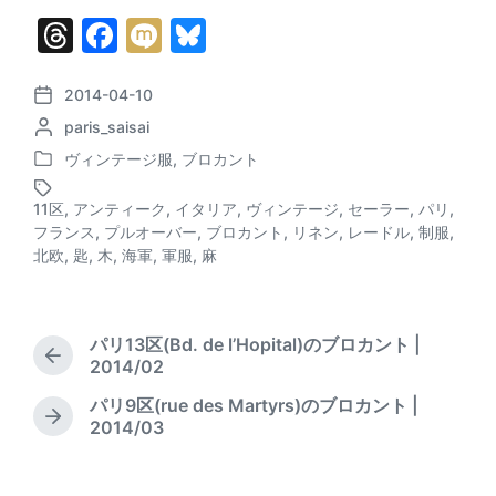
T
F
M
Bl
hr
a
ix
u
e
c
i
e
2014-04-10
P
P
paris_saisai
o
a
e
s
o
s
ヴィンテージ服
,
ブロカント
d
b
k
P
s
t
o
t
d
s
o
y
11区
,
アンティーク
,
イタリア
,
ヴィンテージ
,
セーラー
,
パリ
,
s
e
a
フランス
,
プルオーバー
,
ブロカント
,
リネン
,
レードル
,
制服
,
T
o
t
d
t
北欧
,
匙
,
木
,
海軍
,
軍服
,
麻
a
e
b
e
k
g
d
y
g
i
e
n
パリ13区(Bd. de l’Hopital)のブロカント |
d
P
2014/02
w
r
i
パリ9区(rue des Martyrs)のブロカント |
e
t
N
2014/03
v
h
e
i
x
o
t