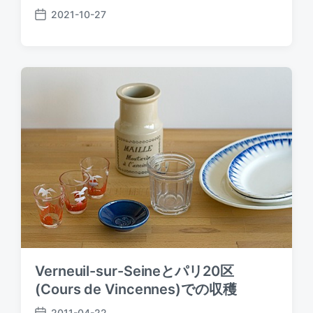
2021-10-27
P
o
s
t
d
a
t
e
Verneuil-sur-Seineとパリ20区
(Cours de Vincennes)での収穫
2011-04-22