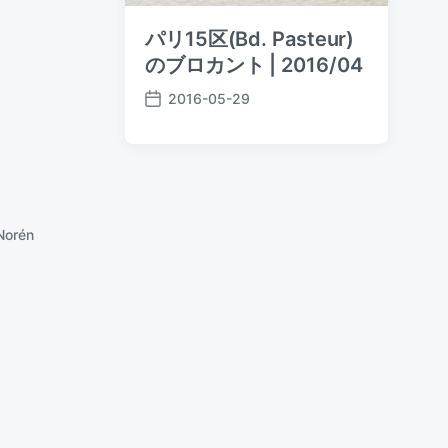
パリ15区(Bd. Pasteur)
のブロカント | 2016/04
2016-05-29
P
o
s
t
d
a
Norén
t
e